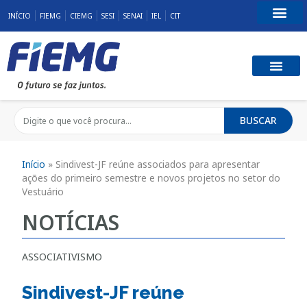
INÍCIO
FIEMG
CIEMG
SESI
SENAI
IEL
CIT
Fale Conosco
BUSCAR
Início
»
Sindivest-JF reúne associados para apresentar
ações do primeiro semestre e novos projetos no setor do
Vestuário
NOTÍCIAS
ASSOCIATIVISMO
Sindivest-JF reúne