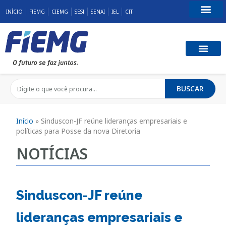
INÍCIO
FIEMG
CIEMG
SESI
SENAI
IEL
CIT
Fale Conosco
BUSCAR
Início
»
Sinduscon-JF reúne lideranças empresariais e
políticas para Posse da nova Diretoria
NOTÍCIAS
Sinduscon-JF reúne
lideranças empresariais e