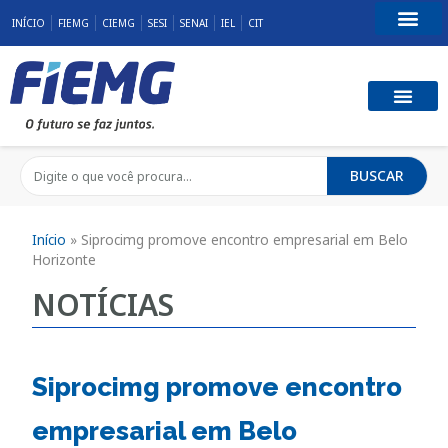
INÍCIO
FIEMG
CIEMG
SESI
SENAI
IEL
CIT
Fale Conosco
BUSCAR
Início
»
Siprocimg promove encontro empresarial em Belo
Horizonte
NOTÍCIAS
Siprocimg promove encontro
empresarial em Belo