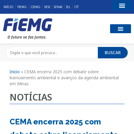
INÍCIO
FIEMG
CIEMG
SESI
SENAI
IEL
CIT
Fale Conosco
BUSCAR
Início
»
CEMA encerra 2025 com debate sobre
licenciamento ambiental e avanços da agenda ambiental
em Minas
NOTÍCIAS
CEMA encerra 2025 com