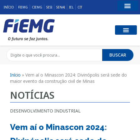
INÍCIO
FIEMG
CIEMG
SESI
SENAI
IEL
CIT
Fale Conosco
BUSCAR
Início
»
Vem aí o Minascon 2024: Divinópolis será sede do
maior evento da construção civil de Minas
NOTÍCIAS
DESENVOLVIMENTO INDUSTRIAL
Vem aí o Minascon 2024: