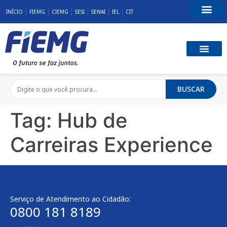
INÍCIO
FIEMG
CIEMG
SESI
SENAI
IEL
CIT
Fale Conosco
BUSCAR
Tag:
Hub de
Carreiras Experience
Serviço de Atendimento ao Cidadão:
0800 181 8189