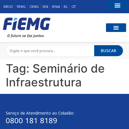
INÍCIO
FIEMG
CIEMG
SESI
SENAI
IEL
CIT
Fale Conosco
BUSCAR
Tag:
Seminário de
Infraestrutura
Serviço de Atendimento ao Cidadão:
0800 181 8189