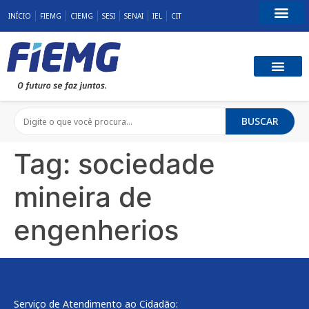
INÍCIO
FIEMG
CIEMG
SESI
SENAI
IEL
CIT
Fale Conosco
BUSCAR
Tag:
sociedade
mineira de
engenherios
Serviço de Atendimento ao Cidadão: