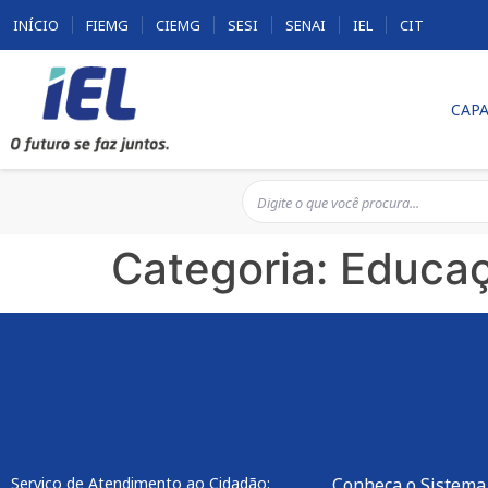
INÍCIO
FIEMG
CIEMG
SESI
SENAI
IEL
CIT
CAPA
Categoria:
Educa
Serviço de Atendimento ao Cidadão:
Conheça o Sistema