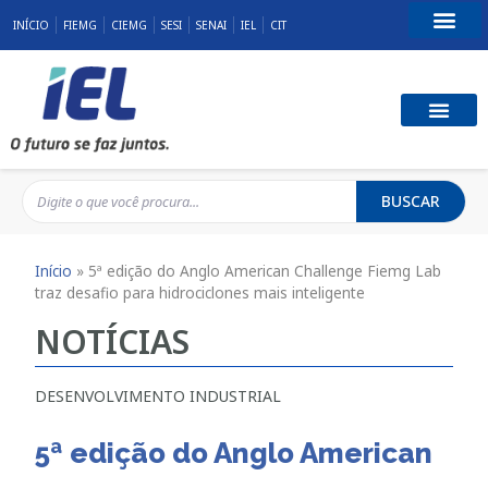
INÍCIO
FIEMG
CIEMG
SESI
SENAI
IEL
CIT
Fale Conosco
BUSCAR
Início
»
5ª edição do Anglo American Challenge Fiemg Lab
traz desafio para hidrociclones mais inteligente
NOTÍCIAS
DESENVOLVIMENTO INDUSTRIAL
5ª edição do Anglo American