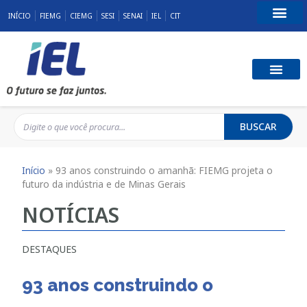
INÍCIO
FIEMG
CIEMG
SESI
SENAI
IEL
CIT
Fale Conosco
BUSCAR
Início
»
93 anos construindo o amanhã: FIEMG projeta o
futuro da indústria e de Minas Gerais
NOTÍCIAS
DESTAQUES
93 anos construindo o