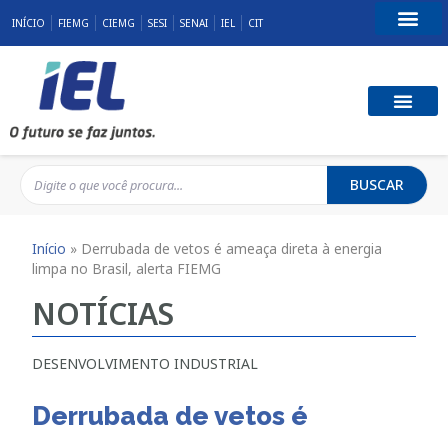
INÍCIO
FIEMG
CIEMG
SESI
SENAI
IEL
CIT
Fale Conosco
BUSCAR
Início
»
Derrubada de vetos é ameaça direta à energia
limpa no Brasil, alerta FIEMG
NOTÍCIAS
DESENVOLVIMENTO INDUSTRIAL
Derrubada de vetos é