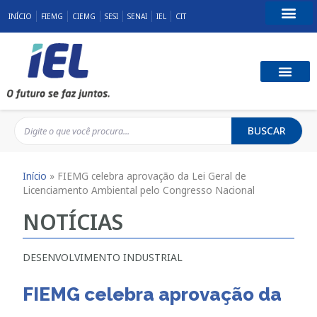
INÍCIO
FIEMG
CIEMG
SESI
SENAI
IEL
CIT
Fale Conosco
BUSCAR
Início
»
FIEMG celebra aprovação da Lei Geral de
Licenciamento Ambiental pelo Congresso Nacional
NOTÍCIAS
DESENVOLVIMENTO INDUSTRIAL
FIEMG celebra aprovação da