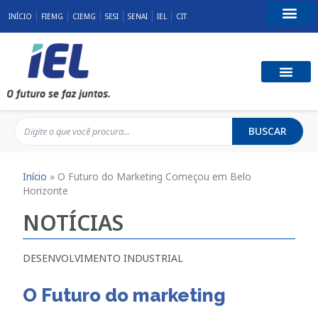
INÍCIO
FIEMG
CIEMG
SESI
SENAI
IEL
CIT
Fale Conosco
BUSCAR
Início
»
O Futuro do Marketing Começou em Belo
Horizonte
NOTÍCIAS
DESENVOLVIMENTO INDUSTRIAL
O Futuro do marketing