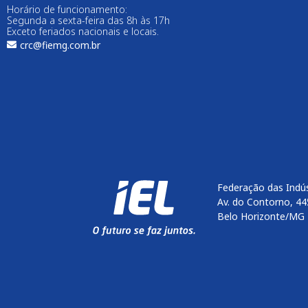
Horário de funcionamento:
Segunda a sexta-feira das 8h às 17h
Exceto feriados nacionais e locais.
crc@fiemg.com.br
Federação das Indús
Av. do Contorno, 44
Belo Horizonte/MG 
Enviar
btn-02
btn-03
btn-04