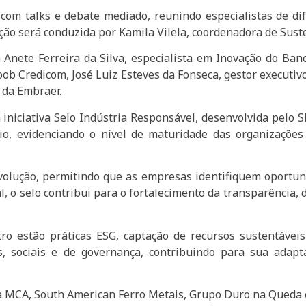
com talks e debate mediado, reunindo especialistas de dife
ação será conduzida por Kamila Vilela, coordenadora de Sust
a Anete Ferreira da Silva, especialista em Inovação do B
oob Credicom, José Luiz Esteves da Fonseca, gestor executivo
 da Embraer.
niciativa Selo Indústria Responsável, desenvolvida pelo 
io, evidenciando o nível de maturidade das organizações 
 evolução, permitindo que as empresas identifiquem oport
l, o selo contribui para o fortalecimento da transparência
o estão práticas ESG, captação de recursos sustentáveis
s, sociais e de governança, contribuindo para sua adap
 da MCA, South American Ferro Metais, Grupo Duro na Queda