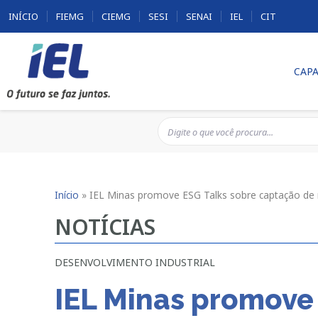
INÍCIO
FIEMG
CIEMG
SESI
SENAI
IEL
CIT
CAPA
Início
»
IEL Minas promove ESG Talks sobre captação de 
NOTÍCIAS
DESENVOLVIMENTO INDUSTRIAL
IEL Minas promove