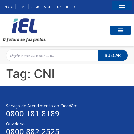
INÍCIO
FIEMG
CIEMG
SESI
SENAI
IEL
CIT
Fale Conosco
BUSCAR
Tag:
CNI
Serviço de Atendimento ao Cidadão:
0800 181 8189
Ouvidoria:
0800 882 2525