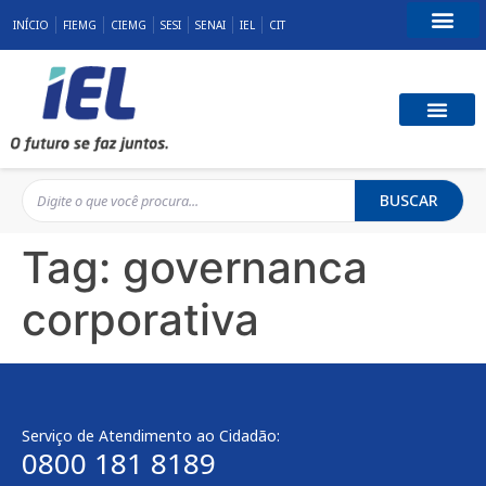
INÍCIO
FIEMG
CIEMG
SESI
SENAI
IEL
CIT
Fale Conosco
BUSCAR
Tag:
governanca
corporativa
Serviço de Atendimento ao Cidadão:
0800 181 8189