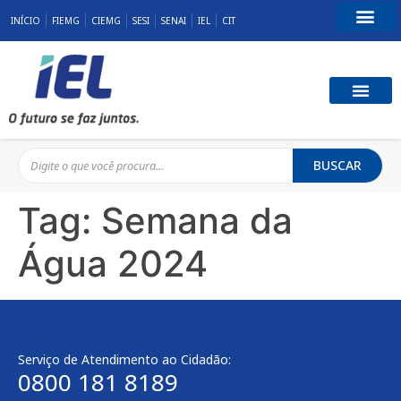
INÍCIO
FIEMG
CIEMG
SESI
SENAI
IEL
CIT
Fale Conosco
BUSCAR
Tag:
Semana da
Água 2024
Serviço de Atendimento ao Cidadão:
0800 181 8189