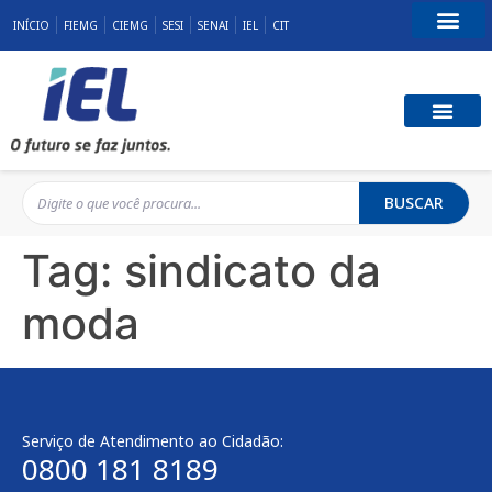
INÍCIO
FIEMG
CIEMG
SESI
SENAI
IEL
CIT
Fale Conosco
BUSCAR
Tag:
sindicato da
moda
Serviço de Atendimento ao Cidadão:
0800 181 8189