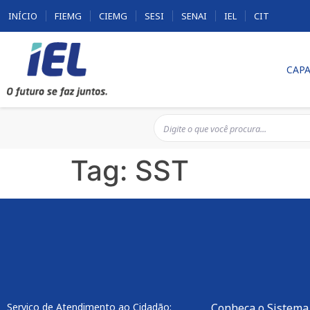
INÍCIO
FIEMG
CIEMG
SESI
SENAI
IEL
CIT
CAPA
Tag:
SST
Serviço de Atendimento ao Cidadão:
Conheça o Sistema