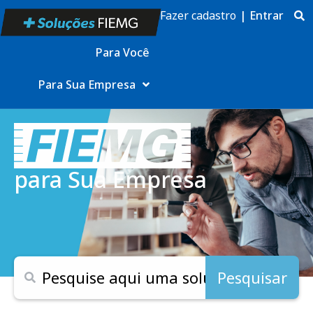
Fazer cadastro
|
Entrar
Para Você
Para Sua Empresa
para Sua Empresa
Pesquisar