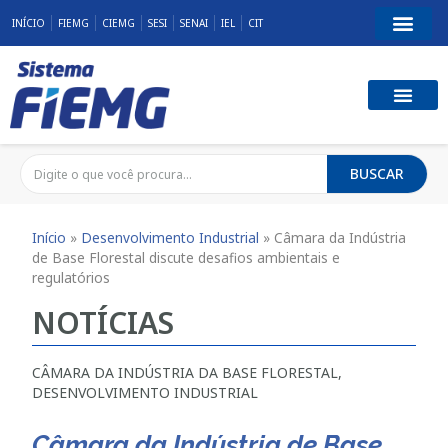
INÍCIO
FIEMG
CIEMG
SESI
SENAI
IEL
CIT
BUSCAR
Início
»
Desenvolvimento Industrial
»
Câmara da Indústria
de Base Florestal discute desafios ambientais e
regulatórios
NOTÍCIAS
CÂMARA DA INDÚSTRIA DA BASE FLORESTAL
,
DESENVOLVIMENTO INDUSTRIAL
Câmara da Indústria de Base