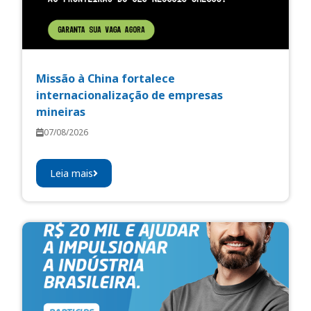
Missão à China fortalece
internacionalização de empresas
mineiras
07/08/2026
Leia mais