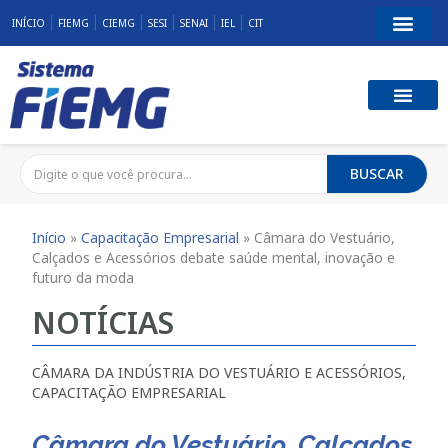
INÍCIO
FIEMG
CIEMG
SESI
SENAI
IEL
CIT
BUSCAR
Início
»
Capacitação Empresarial
»
Câmara do Vestuário,
Calçados e Acessórios debate saúde mental, inovação e
futuro da moda
NOTÍCIAS
CÂMARA DA INDÚSTRIA DO VESTUÁRIO E ACESSÓRIOS
,
CAPACITAÇÃO EMPRESARIAL
Câmara do Vestuário, Calçados