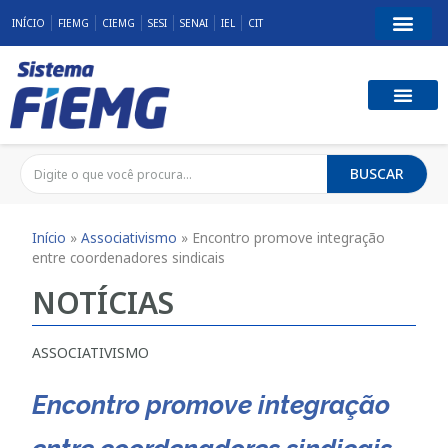
INÍCIO
FIEMG
CIEMG
SESI
SENAI
IEL
CIT
BUSCAR
Início
»
Associativismo
»
Encontro promove integração
entre coordenadores sindicais
NOTÍCIAS
ASSOCIATIVISMO
Encontro promove integração