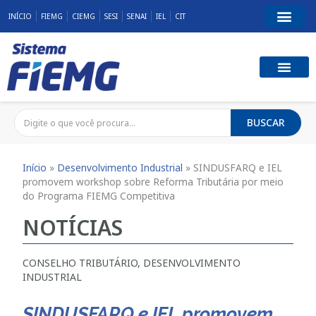
INÍCIO
FIEMG
CIEMG
SESI
SENAI
IEL
CIT
BUSCAR
Início
»
Desenvolvimento Industrial
»
SINDUSFARQ e IEL
promovem workshop sobre Reforma Tributária por meio
do Programa FIEMG Competitiva
NOTÍCIAS
CONSELHO TRIBUTÁRIO
,
DESENVOLVIMENTO
INDUSTRIAL
SINDUSFARQ e IEL promovem