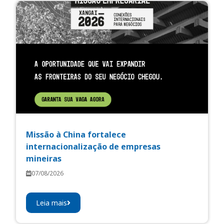
Missão à China fortalece
internacionalização de empresas
mineiras
07/08/2026
Leia mais