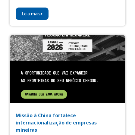
Leia mais
Missão à China fortalece
internacionalização de empresas
mineiras