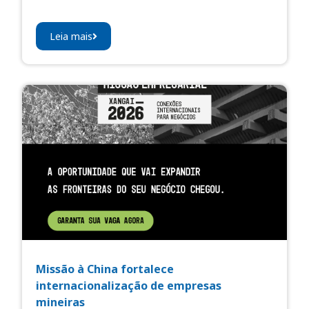
Leia mais
Missão à China fortalece
internacionalização de empresas
mineiras