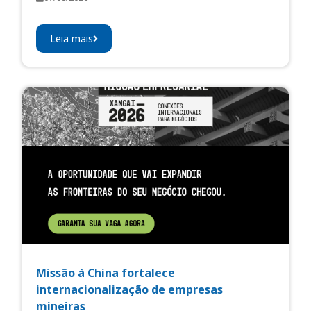
Leia mais
Missão à China fortalece
internacionalização de empresas
mineiras