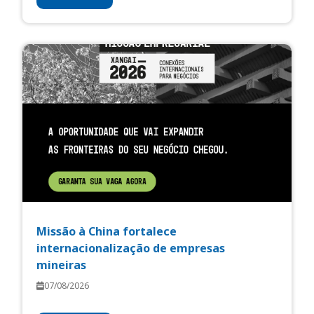
Missão à China fortalece
internacionalização de empresas
mineiras
07/08/2026