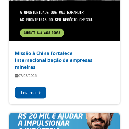
Missão à China fortalece
internacionalização de empresas
mineiras
07/08/2026
Leia mais