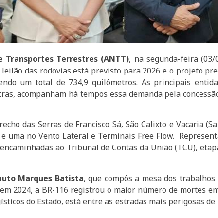
e Transportes Terrestres (ANTT)
, na segunda-feira (03/
leilão das rodovias está previsto para 2026 e o projeto pr
ndo um total de 734,9 quilômetros. As principais entid
outras, acompanham há tempos essa demanda pela concessão
trecho das Serras de Francisco Sá, São Calixto e Vacaria (Sa
Sá e uma no Vento Lateral e Terminais Free Flow. Represe
encaminhadas ao Tribunal de Contas da União (TCU), etapa
uto Marques Batista
, que compôs a mesa dos trabalhos 
“em 2024, a BR-116 registrou o maior número de mortes em 
gísticos do Estado, está entre as estradas mais perigosas d