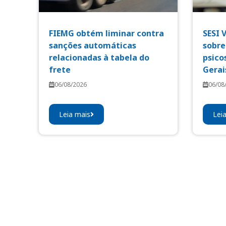
FIEMG obtém liminar contra
SESI 
sanções automáticas
sobre
relacionadas à tabela do
psico
frete
Gerai
06/08/2026
06/08
Leia mais
Lei