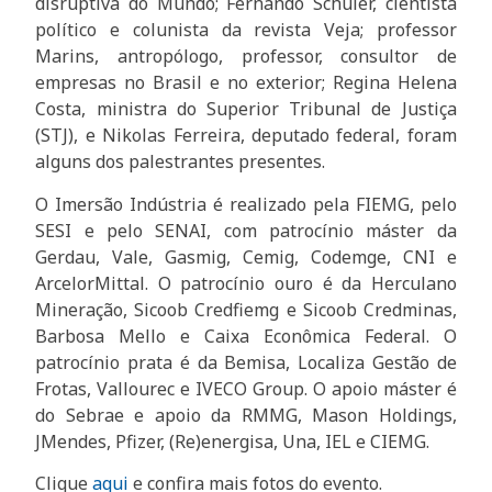
disruptiva do Mundo; Fernando Schuler, cientista
político e colunista da revista Veja; professor
Marins, antropólogo, professor, consultor de
empresas no Brasil e no exterior; Regina Helena
Costa, ministra do Superior Tribunal de Justiça
(STJ), e Nikolas Ferreira, deputado federal, foram
alguns dos palestrantes presentes.
O Imersão Indústria é realizado pela FIEMG, pelo
SESI e pelo SENAI, com patrocínio máster da
Gerdau, Vale, Gasmig, Cemig, Codemge, CNI e
ArcelorMittal. O patrocínio ouro é da Herculano
Mineração, Sicoob Credfiemg e Sicoob Credminas,
Barbosa Mello e Caixa Econômica Federal. O
patrocínio prata é da Bemisa, Localiza Gestão de
Frotas, Vallourec e IVECO Group. O apoio máster é
do Sebrae e apoio da RMMG, Mason Holdings,
JMendes, Pfizer, (Re)energisa, Una, IEL e CIEMG.
Clique
aqui
e confira mais fotos do evento.