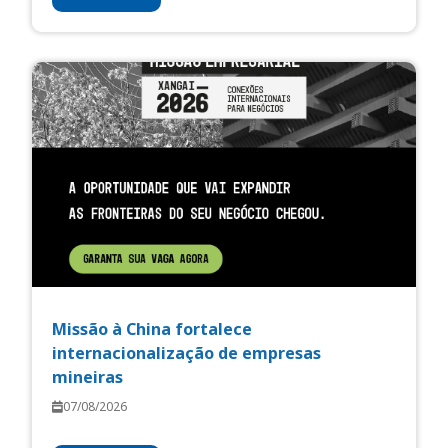
Missão à China fortalece
internacionalização de empresas
mineiras
07/08/2026