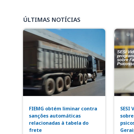
ÚLTIMAS NOTÍCIAS
FIEMG obtém liminar contra
SESI 
sanções automáticas
sobre
relacionadas à tabela do
psico
frete
Gerai