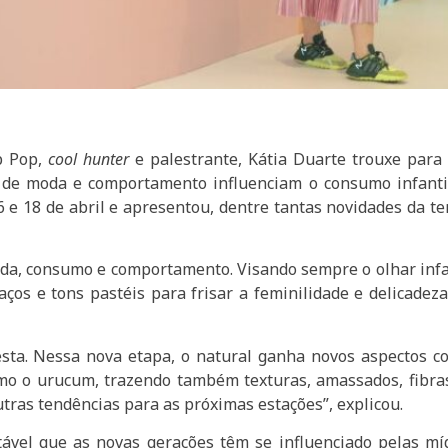
p Pop,
cool hunter
e palestrante, Kátia Duarte trouxe para 
 de moda e comportamento influenciam o consumo infantil
6 e 18 de abril e apresentou, dentre tantas novidades da 
oda, consumo e comportamento. Visando sempre o olhar infan
aços e tons pastéis para frisar a feminilidade e delicadez
resta. Nessa nova etapa, o natural ganha novos aspectos 
o o urucum, trazendo também texturas, amassados, fibras 
outras tendências para as próximas estações”, explicou.
ável que as novas gerações têm se influenciado pelas mí