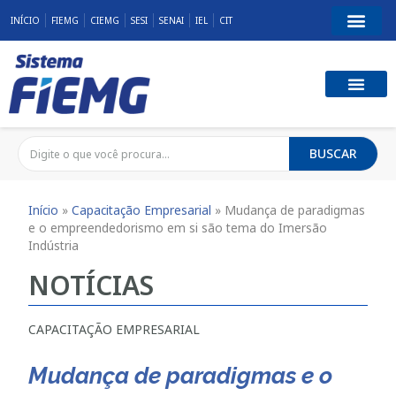
INÍCIO
FIEMG
CIEMG
SESI
SENAI
IEL
CIT
BUSCAR
Início
»
Capacitação Empresarial
»
Mudança de paradigmas
e o empreendedorismo em si são tema do Imersão
Indústria
NOTÍCIAS
CAPACITAÇÃO EMPRESARIAL
Mudança de paradigmas e o