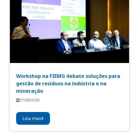
Workshop na FIEMG debate soluções para
gestão de resíduos na indústria e na
mineração
07/08/2026
Leia mais