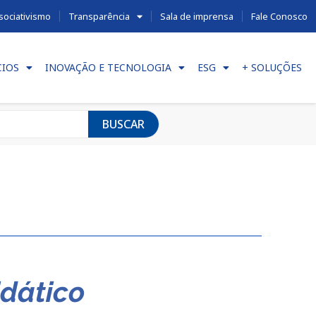
sociativismo
Transparência
Sala de imprensa
Fale Conosco
CIOS
INOVAÇÃO E TECNOLOGIA
ESG
+ SOLUÇÕES
BUSCAR
idático