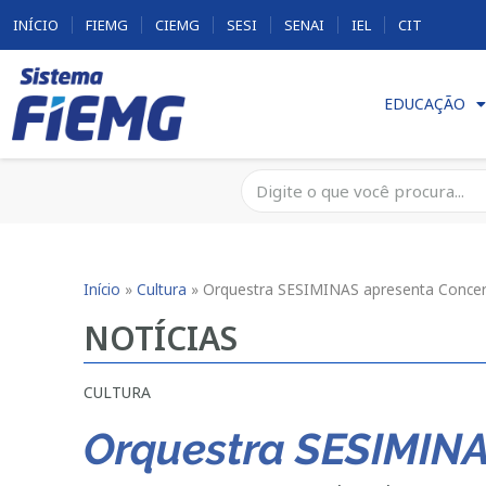
INÍCIO
FIEMG
CIEMG
SESI
SENAI
IEL
CIT
EDUCAÇÃO
Início
»
Cultura
»
Orquestra SESIMINAS apresenta Concer
NOTÍCIAS
CULTURA
Orquestra SESIMINA