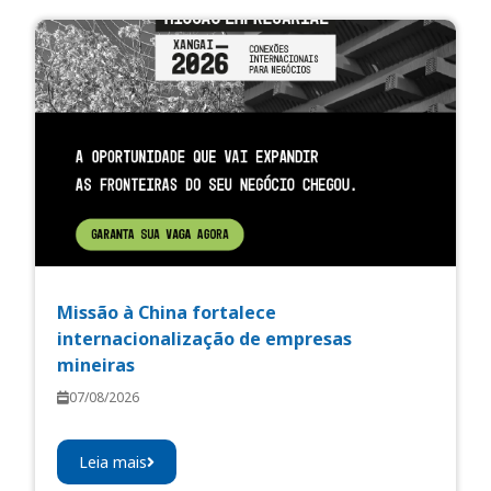
Missão à China fortalece
internacionalização de empresas
mineiras
07/08/2026
Leia mais