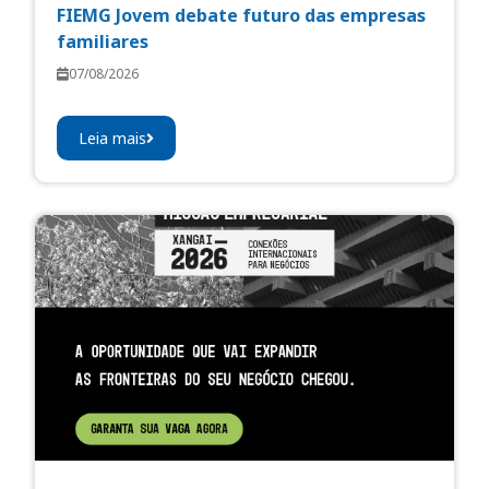
FIEMG Jovem debate futuro das empresas
familiares
07/08/2026
Leia mais