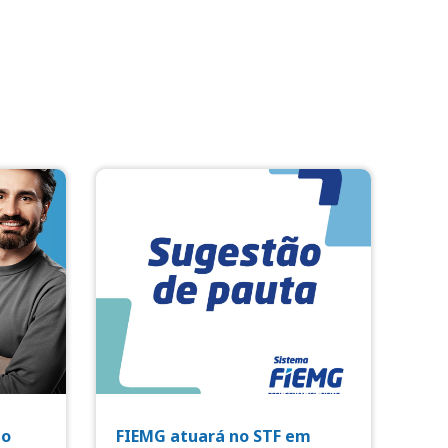
io
FIEMG atuará no STF em