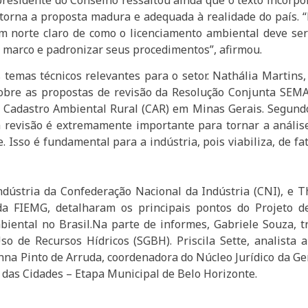
 torna a proposta madura e adequada à realidade do país. 
 norte claro de como o licenciamento ambiental deve ser 
se marco e padronizar seus procedimentos”, afirmou.
emas técnicos relevantes para o setor. Nathália Martins
bre as propostas de revisão da Resolução Conjunta SEMAD
o Cadastro Ambiental Rural (CAR) em Minas Gerais. Segundo
a revisão é extremamente importante para tornar a análise
 Isso é fundamental para a indústria, pois viabiliza, de fa
Indústria da Confederação Nacional da Indústria (CNI), e 
da FIEMG, detalharam os principais pontos do Projeto d
mbiental no Brasil.Na parte de informes, Gabriele Souza,
 de Recursos Hídricos (SGBH). Priscila Sette, analista 
nna Pinto de Arruda, coordenadora do Núcleo Jurídico da 
 das Cidades – Etapa Municipal de Belo Horizonte.