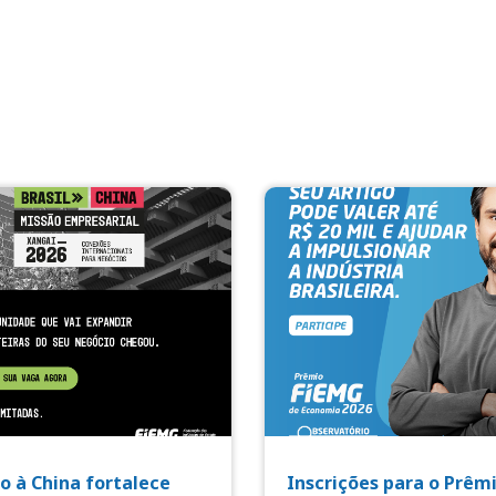
o à China fortalece
Inscrições para o Prêm