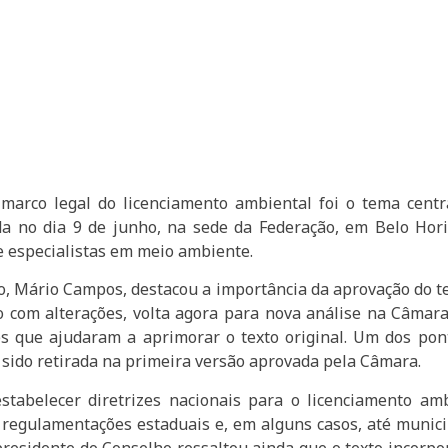
o marco legal do licenciamento ambiental foi o tema cen
da no dia 9 de junho, na sede da Federação, em Belo Hori
e especialistas em meio ambiente.
o, Mário Campos, destacou a importância da aprovação do t
 com alterações, volta agora para nova análise na Câma
es que ajudaram a aprimorar o texto original. Um dos pon
 sido retirada na primeira versão aprovada pela Câmara.
stabelecer diretrizes nacionais para o licenciamento amb
egulamentações estaduais e, em alguns casos, até municipa
residente do Conselho ressaltou ainda que o texto incorpor