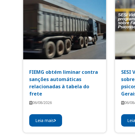
FIEMG obtém liminar contra
SESI 
sanções automáticas
sobre
relacionadas à tabela do
psico
frete
Gerai
06/08/2026
06/08
Leia mais
Lei