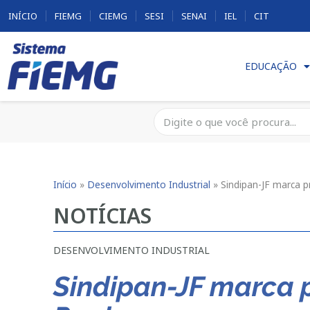
INÍCIO
FIEMG
CIEMG
SESI
SENAI
IEL
CIT
EDUCAÇÃO
Início
»
Desenvolvimento Industrial
»
Sindipan-JF marca 
NOTÍCIAS
DESENVOLVIMENTO INDUSTRIAL
Sindipan-JF marca 