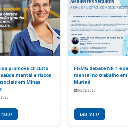
Vida promove circuito
FIEMG debate NR-1 e s
 saúde mental e riscos
mental no trabalho em
ssociais em Minas
Muriaé
s
06/08/2026
/2026
a mais
Leia mais