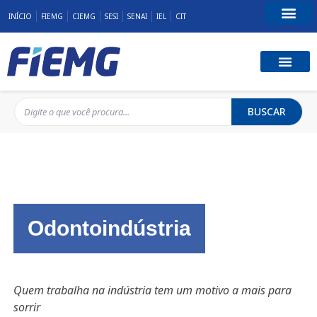
INÍCIO
FIEMG
CIEMG
SESI
SENAI
IEL
CIT
Fale Conosco
BUSCAR
Odontoindústria
Quem trabalha na indústria tem um motivo a mais para
sorrir