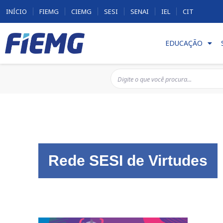
INÍCIO
FIEMG
CIEMG
SESI
SENAI
IEL
CIT
EDUCAÇÃO
Rede SESI de Virtudes