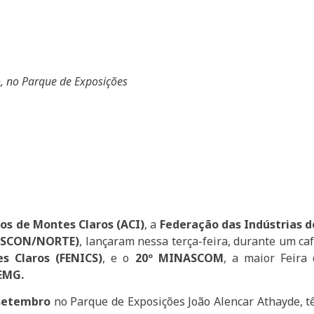
, no Parque de Exposições
ços de Montes Claros (ACI)
, a
Federação das Indústrias d
DUSCON/NORTE)
, lançaram nessa terça-feira, durante um c
s Claros (FENICS)
, e o
20º MINASCOM
, a maior Feira 
EMG.
 setembro
no Parque de Exposições João Alencar Athayde, t