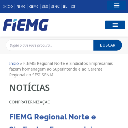
INÍCIO
FIEMG
CIEMG
SESI
SENAI
IEL
CIT
Fale Conosco
BUSCAR
Início
»
FIEMG Regional Norte e Sindicatos Empresariais
fazem homenagem ao Superintende e ao Gerente
Regional do SESI SENAI
NOTÍCIAS
CONFRATERNIZAÇÃO
FIEMG Regional Norte e