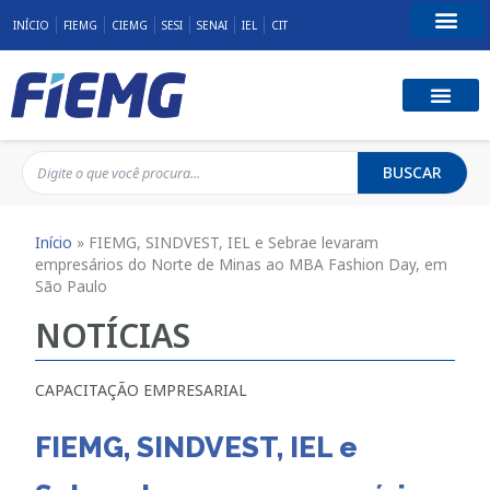
INÍCIO
FIEMG
CIEMG
SESI
SENAI
IEL
CIT
Fale Conosco
BUSCAR
Início
»
FIEMG, SINDVEST, IEL e Sebrae levaram
empresários do Norte de Minas ao MBA Fashion Day, em
São Paulo
NOTÍCIAS
CAPACITAÇÃO EMPRESARIAL
FIEMG, SINDVEST, IEL e