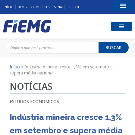
INÍCIO
FIEMG
CIEMG
SESI
SENAI
IEL
CIT
Fale Conosco
BUSCAR
Início
»
Indústria mineira cresce 1,3% em setembro e
supera média nacional
NOTÍCIAS
ESTUDOS ECONÔMICOS
Indústria mineira cresce 1,3%
em setembro e supera média