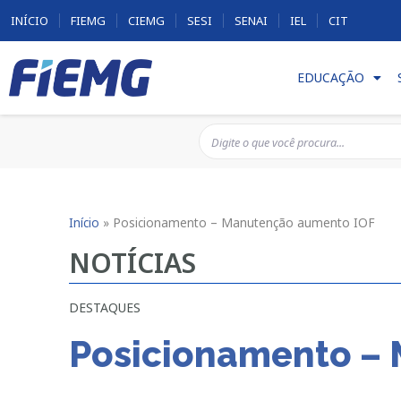
INÍCIO
FIEMG
CIEMG
SESI
SENAI
IEL
CIT
EDUCAÇÃO
Início
»
Posicionamento – Manutenção aumento IOF
NOTÍCIAS
DESTAQUES
Posicionamento –