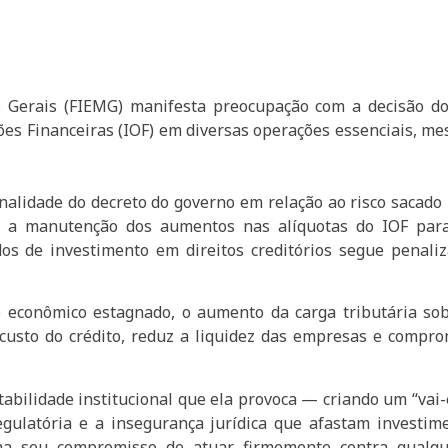
s Gerais (FIEMG) manifesta preocupação com a decisão d
es Financeiras (IOF) em diversas operações essenciais, 
onalidade do decreto do governo em relação ao risco sacad
—, a manutenção dos aumentos nas alíquotas do IOF para 
 de investimento em direitos creditórios segue penaliza
 econômico estagnado, o aumento da carga tributária sob
 custo do crédito, reduz a liquidez das empresas e compr
tabilidade institucional que ela provoca — criando um “vai-
regulatória e a insegurança jurídica que afastam investi
irma seu compromisso de atuar firmemente contra qualq