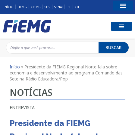
INÍCIO
FIEMG
CIEMG
SESI
SENAI
IEL
CIT
Fale Conosco
BUSCAR
Início
»
Presidente da FIEMG Regional Norte fala sobre
economia e desenvolvimento ao programa Comando das
Sete na Rádio Educadora/Pop
NOTÍCIAS
ENTREVISTA
Presidente da FIEMG