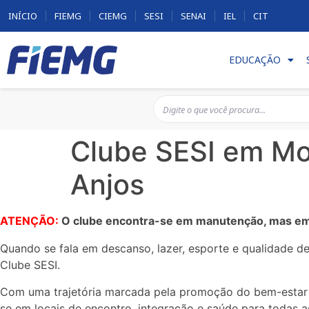
INÍCIO
FIEMG
CIEMG
SESI
SENAI
IEL
CIT
EDUCAÇÃO
Clube SESI em Mon
Anjos
ATENÇÃO:
O clube encontra-se em manutenção, mas em 
Quando se fala em descanso, lazer, esporte e qualidade d
Clube SESI.
Com uma trajetória marcada pela promoção do bem-estar e
se em locais de encontro, integração e saúde para todas a