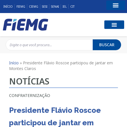
INÍCIO
FIEMG
CIEMG
SESI
SENAI
IEL
CIT
Fale Conosco
BUSCAR
Início
»
Presidente Flávio Roscoe participou de jantar em
Montes Claros
NOTÍCIAS
CONFRATERNIZAÇÃO
Presidente Flávio Roscoe
participou de jantar em